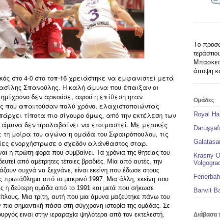
Tο προσω
τεράστιο
Μπασκετι
άποψη κα
ός στο 4-0 στο τοπ-16 χρειάστηκε να εμφανιστεί μετά
Βασίλης Σπανούλης. Η καλή άμυνα που έπαιξαν οι
 ημίχρονο δεν αρκούσε, αφού η επίθεση ηταν
Ομάδες
ς που απαιτούσαν πολύ χρόνο, ελαχιστοποιώντας
υπάρχει τίποτα πιο σίγουρο όμως, από την εκτέλεση των
Royal Ha
 άμυνα δεν προλαβαίνει να ετοιμαστεί. Με μερικές
Darüşşaf
 τη μοίρα του αγώνα η ομάδα του Σφαιρόπουλου, τις
Galatasar
οίες ενορχήστρωσε ο σχεδόν αλάνθαστος σταρ.
ναι η πρώτη φορά που συμβαίνει. Τα χρόνια της θητείας του
Krasny O
υτεί από αμέτρητες τέτοιες βραδιές. Μία από αυτές, την
Volgogra
οιάζουν συχνά να ξεχνάνε, είναι εκείνη που έδωσε στους
Fenerbah
ς πρωτάθλημα από το μακρινό 1997. Μια άλλη, εκείνη που
ις η δεύτερη ομάδα από το 1991 και μετά που σήκωσε
Banvit B
τλους. Μια τρίτη, αυτή που μια άμυνα μαζεύτηκε πάνω του
ην πιο σημαντική πάσα στη σύγχρονη ιστορία της ομάδας. Σε
μιουργός ειναι στην ιεραραχία ψηλότερα από τον εκτελεστή.
Διάβασα