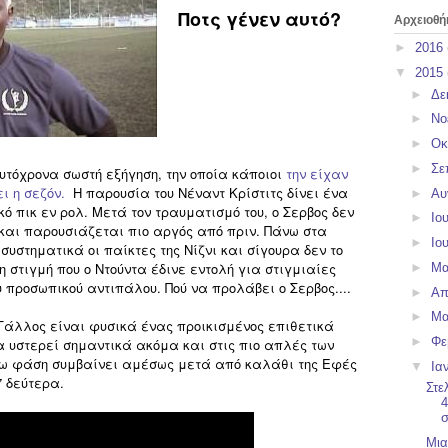
Ποτς γένεν αυτό?
Αρχειοθή
►
2016
▼
2015
►
Δε
►
Νο
►
Οκ
►
Σε
υτόχρονα σωστή εξήγηση, την οποία κάποιοι
την είχαν
ει η σεζόν.
H παρουσία του Νέναντ Κρίστιτς δίνει ένα
►
Αυ
ό πικ εν ρολ. Μετά τον τραυματισμό του, ο Σερβος δεν
►
Ιο
και παρουσιάζεται πιο αργός από πριν. Πάνω στα
►
Ιο
συστηματικά οι παίκτες της Νίζνι και σίγουρα δεν το
η στιγμή που ο Ντούντα έδινε εντολή για στιγμιαίες
►
Μα
υ προσωπικού αντιπάλου. Πού να προλάβει ο Σερβος....
►
Απ
►
Μα
 Γάλλος είναι φυσικά ένας προικισμένος επιθετικά
►
Φε
 υστερεί σημαντικά ακόμα και στις πιο απλές των
ω φάση συμβαίνει αμέσως μετά από καλάθι της Εφές
▼
Ια
7 δεύτερα.
Στε
4
σ
Μια