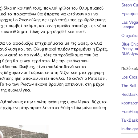
Steph Cur
) δίκαιη κριτική τους, πολλοί φίλοι του Ολυμπιακού
ονικά τα παραπάνω θα έπρεπε να φτάνουν και να
Ερωτήσει
ρηχτεί ο Σπανούλης σε ιερό τοτέμ της ερυθρόλευκης
Las Vega
 εχει συμβεί ακόμα, και αν η ομάδα αποτύχει εκ νέου
League
 πρωτάθλημα, ίσως να μη συμβεί και ποτέ.
Ο σχεδια
σα να αραδιάζω επιχειρήματα με τις ωρες, αλλά
Blue Chip
 ανάλυση και τον Ολυμπιακό πλέον περιμένει η Εφές.
Penny, an
NBA dyna
ουν αυτό το παιχνίδι, τότε το προβάδισμα που θα
 θέση θα ειναι τεράστιο. Με την εικόνα που
άδα του Ιβκοβιτς, είναι πολύ πιθανό να τα
Πολύ καλά
υς δέχτηκαν οι Τούρκοι από τη Νίζνι και μια γρηγορη
Los Cros
ιστικής ήδη αποκαλύπτει πολλά. 15 ασίστ ο Ρότσεστι,
 Το 1-5 των Ρωσων έκανε θραύση απεναντι στη μέχρι
The Ball
 της ευρωλίγκα.
RedBask
69,6 πόντους στην πρώτη φάση της ευρωλίγκα, δέχεται
κοοπερατ
!), ερχόμενη στην προτελευταια θέση πίσω μόνο από τη
EuroHoo
TalkBask
in-the-g