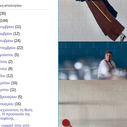
κη ιστολογίου
(35)
(144)
κεμβρίου
(11)
εμβρίου
(12)
τωβρίου
(24)
πτεμβρίου
(22)
γούστου
(5)
υλίου
(2)
υνίου
(8)
ΐου
(12)
ριλίου
(16)
ρτίου
(11)
βρουαρίου
(5)
νουαρίου
(16)
λεχώνοντας τη θεση
: Η προστασία της
τεφάνης,...
 νορμάλ ήττα από