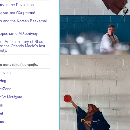
ry is the Revolution
ς για τον Ολυμπιακό
s and the Korean Basketball
σμός και ο Μιλουτίνοφ
s: An oral history of Shaq,
d the Orlando Magic’s lost
sty.
 σάιτς (sites), μπράβο.
sovers
 Hog
etZone
ίβα Μετέχνιο
ps
et
ame