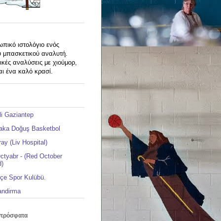
πικό ιστολόγιο ενός
υ μπασκετικού αναλυτή.
κές αναλύσεις με χιούμορ,
ι ένα καλό κρασί.
li Gaziantep
aka Doğuş Basketbol
ay (Liv Hospital)
ctyabr - (Red October
d)
çe Spor Kulübü.
andirma
 πρόσφατα