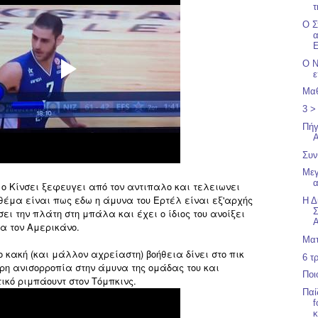
τ
Ο Σ
α
Ο Ν
Μαθ
3 >
Πήγ
Συν
Μεγ
ο Κίνσει ξεφευγει από τον αντιπαλο και τελειωνει
θέμα είναι πως εδω η άμυνα του Ερτέλ είναι εξ'αρχής
Η Δ
Σ
ει την πλάτη στη μπάλα και έχει ο ίδιος του ανοίξει
Α
α τον Αμερικάνο.
Ματ
ο κακή (και μάλλον αχρείαστη) βοήθεια δίνει στο πικ
6 τ
ρη ανισορροπία στην άμυνα της ομάδας του και
Ποι
κό ριμπάουντ στον Τόμπκινς.
Παί
f
κ