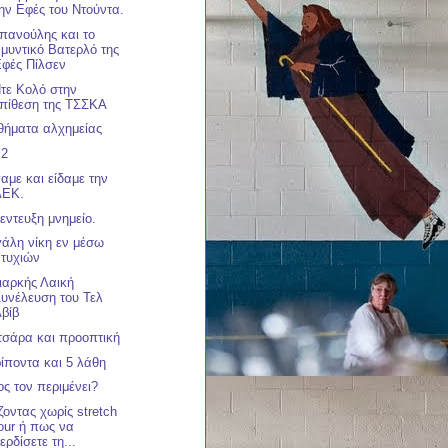
ην Εφές του Ντούντα.
πανούλης και το
μυντικό Βατερλό της
Εφές Πίλσεν
τε Κολό στην
επίθεση της ΤΣΣΚΑ
ήματα αλχημείας
 2
αμε και είδαμε την
ΑΕΚ.
εντευξη μνημείο.
άλη νίκη εν μέσω
ατυχιών
ιαρκής Λαική
υνέλευση του Τελ
βίβ
σάρα και προοπτική
ρίποντα και 5 λάθη
ος τον περιμένει?
ζοντας χωρίς stretch
our ή πως να
ερδίσετε τη...