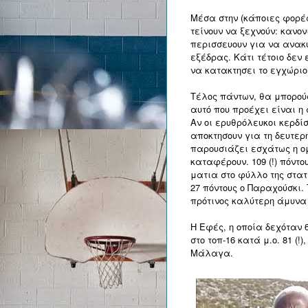
Μέσα στην (κάποιες φορές
τείνουν να ξεχνούν: καν
περισσευουν για να ανακυ
εξέδρας. Κάτι τέτοιο δεν
να κατακτησει το εγχώριο
Τέλος πάντων, θα μπορού
αυτό που προέχει είναι η
Αν οι ερυθρόλευκοι κερδίσ
αποκτησουν για τη δευτερη
παρουσιάζει εσχάτως η ομ
καταφέρουν. 109 (!) πόντο
ματια στο φύλλο της στατ
27 πόντους ο Παραχούσκι.
πρότινος καλύτερη άμυνα
Η Εφές, η οποία δεχόταν 
στο τοπ-16 κατά μ.ο. 81 (
Μάλαγα.